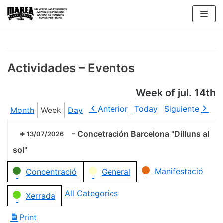
Skip
to
content
Actividades – Eventos
Week of jul. 14th
Anterior
Today
Siguiente
Month
Week
Day
-
Concetración Barcelona "Dilluns al
13/07/2026
sol"
Categories
Manifestació
Concentració
General
All Categories
Xerrada
Print
View