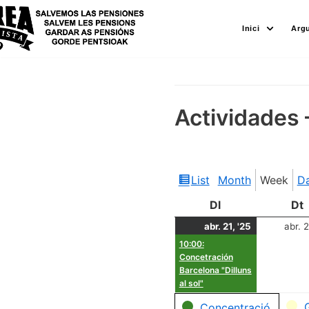
Skip
Inici
Arg
to
content
Actividades 
List
Month
Week
D
View
as
Dl
Dt
abr. 21, '25
abr. 2
10:00:
Concetración
Barcelona "Dilluns
al sol"
Categories
Concentració