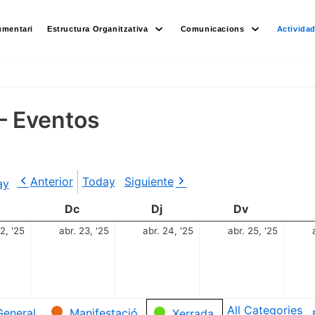
umentari
Estructura Organitzativa
Comunicacions
Activida
– Eventos
Anterior
Today
Siguiente
ay
Dc
Dj
Dv
2, '25
abr. 23, '25
abr. 24, '25
abr. 25, '25
All Categories
General
Manifestació
Xerrada