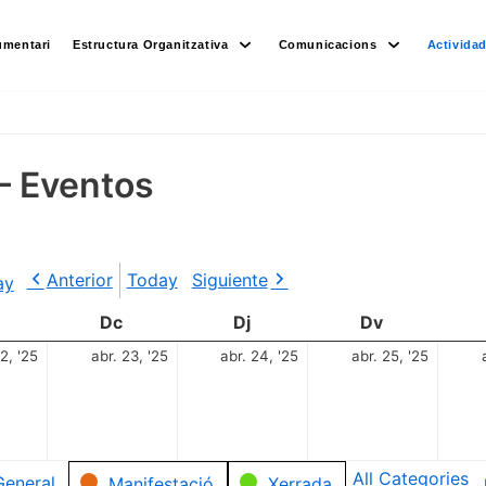
umentari
Estructura Organitzativa
Comunicacions
Activida
– Eventos
Anterior
Today
Siguiente
ay
Dc
Dj
Dv
2, '25
abr. 23, '25
abr. 24, '25
abr. 25, '25
All Categories
General
Manifestació
Xerrada