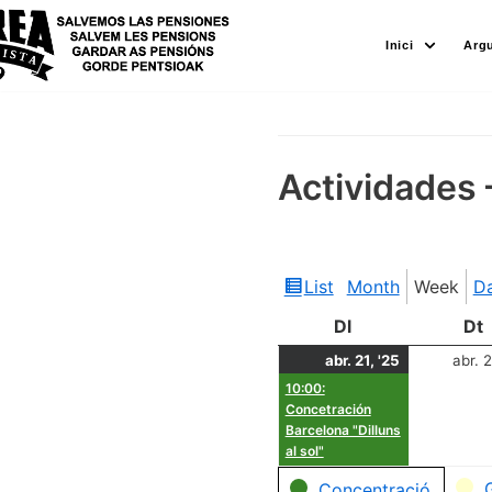
Skip
Inici
Arg
to
content
Actividades 
List
Month
Week
D
View
as
Dl
Dt
abr. 21, '25
abr. 2
10:00:
Concetración
Barcelona "Dilluns
al sol"
Categories
Concentració