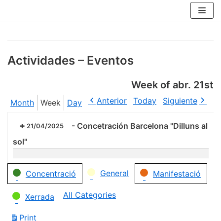
Skip
to
content
Actividades – Eventos
Week of abr. 21st
Anterior
Today
Siguiente
Month
Week
Day
-
Concetración Barcelona "Dilluns al
21/04/2025
sol"
Categories
General
Concentració
Manifestació
All Categories
Xerrada
Print
View