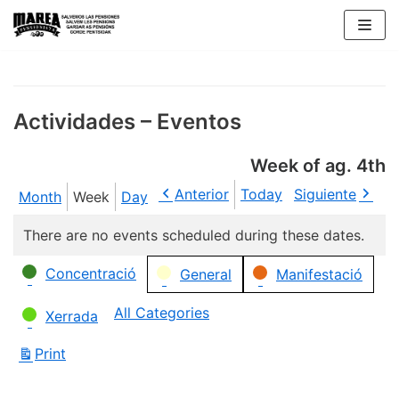
Skip
to
content
Actividades – Eventos
Week of ag. 4th
Anterior
Today
Siguiente
Month
Week
Day
There are no events scheduled during these dates.
Categories
Concentració
General
Manifestació
All Categories
Xerrada
Print
View