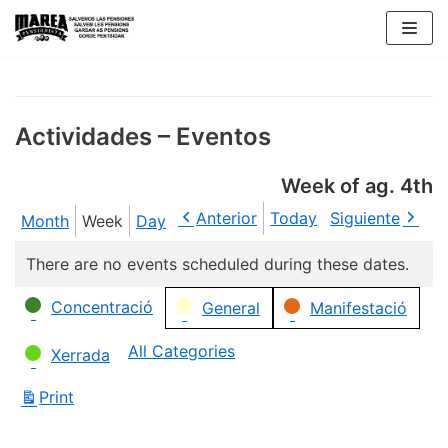
Skip
to
content
Actividades – Eventos
Week of ag. 4th
Anterior
Today
Siguiente
Month
Week
Day
There are no events scheduled during these dates.
Categories
Concentració
General
Manifestació
All Categories
Xerrada
Print
View