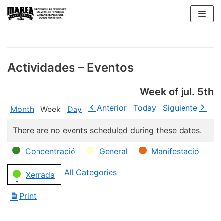
Skip
to
content
Actividades – Eventos
Week of jul. 5th
Anterior
Today
Siguiente
Month
Week
Day
There are no events scheduled during these dates.
Categories
Concentració
General
Manifestació
All Categories
Xerrada
Print
View