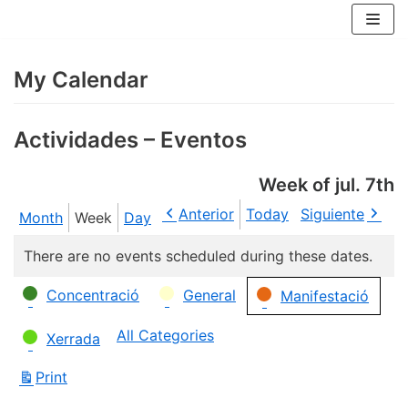
Skip
to
content
My Calendar
Actividades – Eventos
Week of jul. 7th
Anterior
Today
Siguiente
Month
Week
Day
There are no events scheduled during these dates.
Categories
Concentració
General
Manifestació
All Categories
Xerrada
Print
View