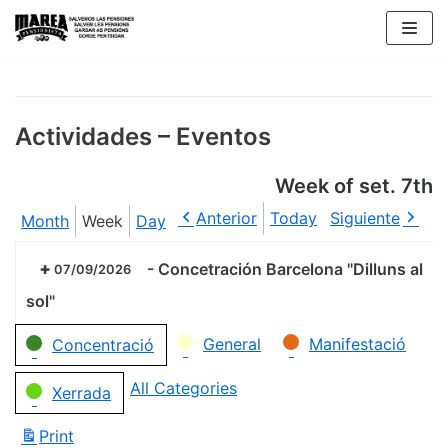
Skip
to
content
Actividades – Eventos
Week of set. 7th
Anterior
Today
Siguiente
Month
Week
Day
-
Concetración Barcelona "Dilluns al
07/09/2026
sol"
Categories
General
Manifestació
Concentració
All Categories
Xerrada
Print
View