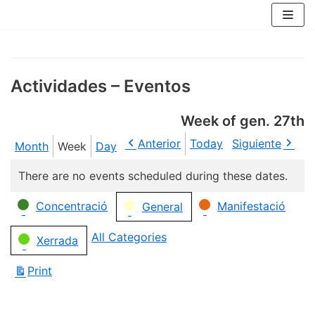
Skip
to
content
Actividades – Eventos
Week of gen. 27th
Anterior
Today
Siguiente
Month
Week
Day
There are no events scheduled during these dates.
Categories
Concentració
Manifestació
General
All Categories
Xerrada
Print
View