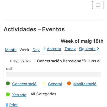
Skip
to
content
Actividades – Eventos
Week of maig 18th
Anterior
Today
Siguiente
Month
Week
Day
-
Concetración Barcelona "Dilluns al
18/05/2026
sol"
Categories
Concentració
General
Manifestació
All Categories
Xerrada
Print
View