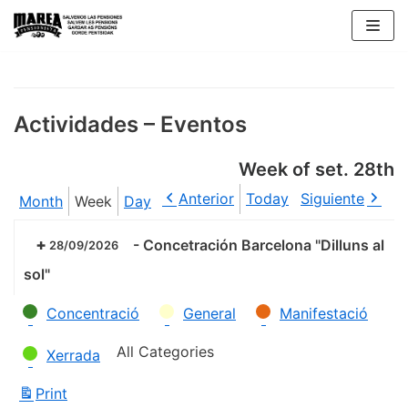
Skip
to
content
Actividades – Eventos
Week of set. 28th
Anterior
Today
Siguiente
Month
Week
Day
-
Concetración Barcelona "Dilluns al
28/09/2026
sol"
Categories
Concentració
General
Manifestació
All Categories
Xerrada
Print
View