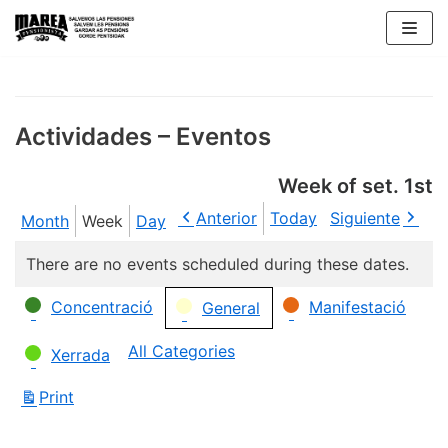
Skip
to
content
Actividades – Eventos
Week of set. 1st
Anterior
Today
Siguiente
Month
Week
Day
There are no events scheduled during these dates.
Categories
Concentració
Manifestació
General
All Categories
Xerrada
Print
View