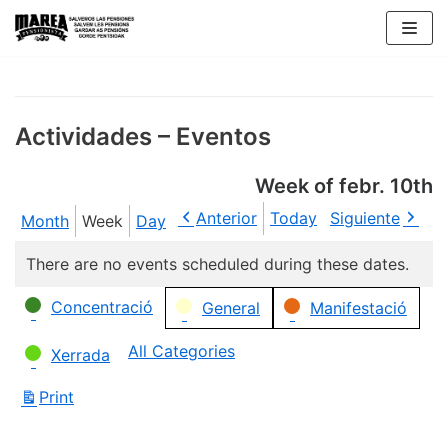
Skip
to
content
Actividades – Eventos
Week of febr. 10th
Anterior
Today
Siguiente
Month
Week
Day
There are no events scheduled during these dates.
Categories
Concentració
General
Manifestació
All Categories
Xerrada
Print
View