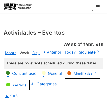
Skip
to
content
Actividades – Eventos
Week of febr. 9th
Anterior
Today
Siguiente
Month
Week
Day
There are no events scheduled during these dates.
Categories
Concentració
General
Manifestació
All Categories
Xerrada
Print
View