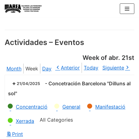
Skip
to
content
Actividades – Eventos
Week of abr. 21st
Anterior
Today
Siguiente
Month
Week
Day
-
Concetración Barcelona "Dilluns al
21/04/2025
sol"
Categories
Concentració
General
Manifestació
All Categories
Xerrada
Print
View