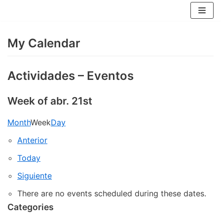
Skip
to
content
My Calendar
Actividades – Eventos
Week of abr. 21st
Month
Week
Day
Anterior
Today
Siguiente
There are no events scheduled during these dates.
Categories