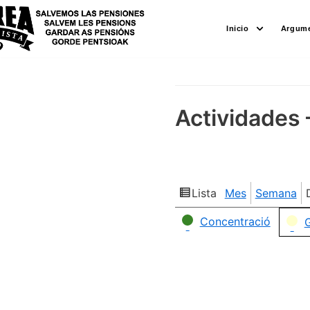
Saltar
Inicio
Argume
al
contenido
Actividades 
Lista
Mes
Semana
Ver
como
Categorías
Concentració
G