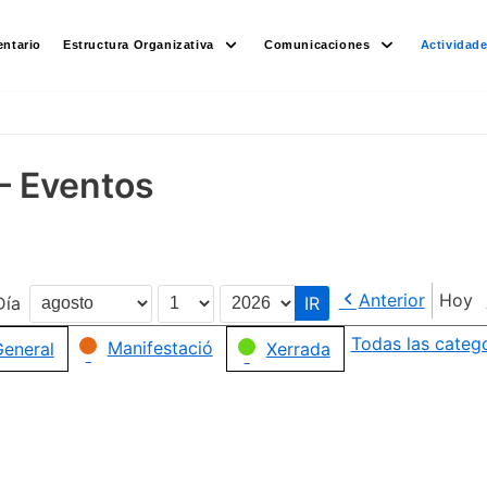
ntario
Estructura Organizativa
Comunicaciones
Actividad
– Eventos
Anterior
Hoy
Día
Mes
Día
Año
Todas las categ
Manifestació
eneral
Xerrada