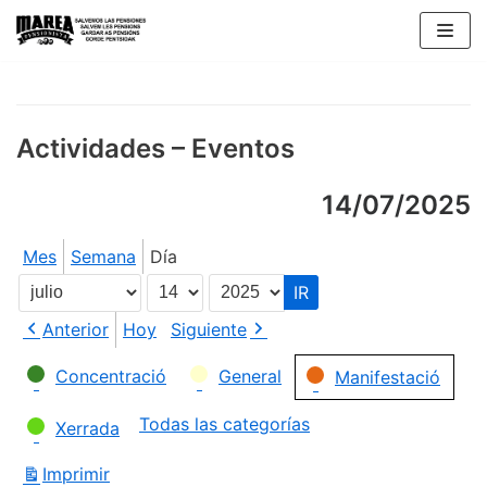
Saltar
al
contenido
Actividades – Eventos
14/07/2025
Mes
Semana
Día
Mes
Día
Año
Anterior
Hoy
Siguiente
Categorías
Concentració
General
Manifestació
Todas las categorías
Xerrada
Imprimir
Vistas