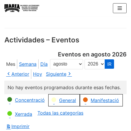
Saltar
al
contenido
Actividades – Eventos
Eventos en agosto 2026
Mes
Semana
Día
Mes
Año
Anterior
Hoy
Siguiente
No hay eventos programados durante esas fechas.
Categorías
Concentració
General
Manifestació
Todas las categorías
Xerrada
Imprimir
Vistas