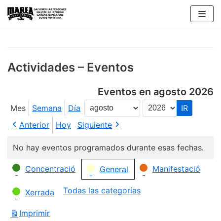
Saltar
al
contenido
Actividades – Eventos
Eventos en agosto 2026
Mes
Semana
Día
Mes
Año
Anterior
Hoy
Siguiente
No hay eventos programados durante esas fechas.
Categorías
Concentració
Manifestació
General
Todas las categorías
Xerrada
Imprimir
Vistas