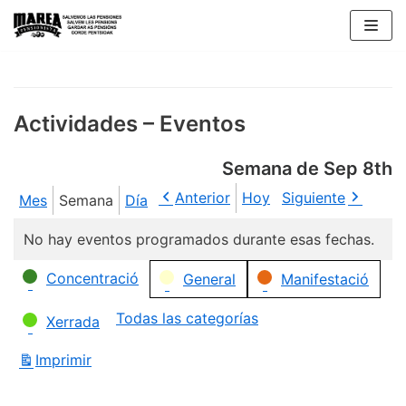
Saltar
al
contenido
Actividades – Eventos
Semana de Sep 8th
Anterior
Hoy
Siguiente
Mes
Semana
Día
No hay eventos programados durante esas fechas.
Categorías
Concentració
General
Manifestació
Todas las categorías
Xerrada
Imprimir
Vistas