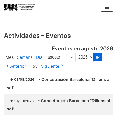
Saltar
al
contenido
Actividades – Eventos
Eventos en agosto 2026
Mes
Semana
Día
Mes
Año
Anterior
Hoy
Siguiente
-
Concetración Barcelona "Dilluns al
03/08/2026
sol"
-
Concetración Barcelona "Dilluns al
10/08/2026
sol"