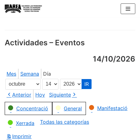
Saltar
al
contenido
Actividades – Eventos
14/10/2026
Mes
Semana
Día
Mes
Día
Año
Anterior
Hoy
Siguiente
Categorías
Manifestació
Concentració
General
Todas las categorías
Xerrada
Imprimir
Vistas