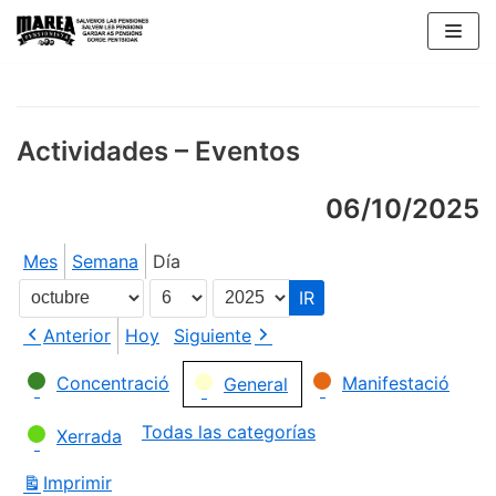
Saltar
al
contenido
Actividades – Eventos
06/10/2025
Mes
Semana
Día
Mes
Día
Año
Anterior
Hoy
Siguiente
Categorías
Concentració
Manifestació
General
Todas las categorías
Xerrada
Imprimir
Vistas