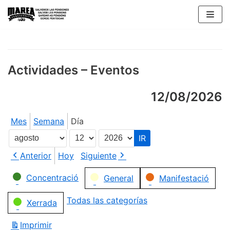
Saltar
al
contenido
Actividades – Eventos
12/08/2026
Mes
Semana
Día
Mes
Día
Año
Anterior
Hoy
Siguiente
Categorías
Concentració
General
Manifestació
Todas las categorías
Xerrada
Imprimir
Vistas