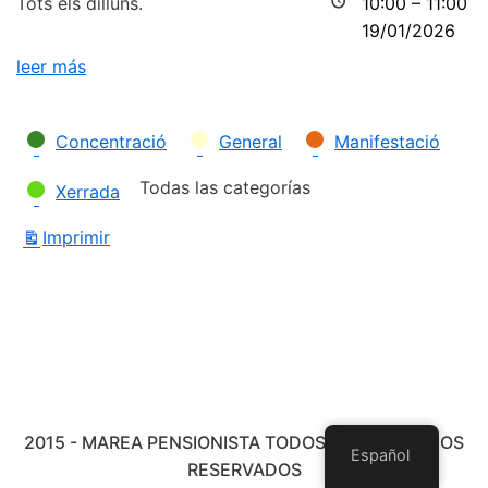
Tots els dilluns.
10:00
–
11:00
19/01/2026
leer más
Categorías
Concentració
General
Manifestació
Todas las categorías
Xerrada
Imprimir
Vistas
2015 - MAREA PENSIONISTA TODOS LOS DERECHOS
Español
RESERVADOS