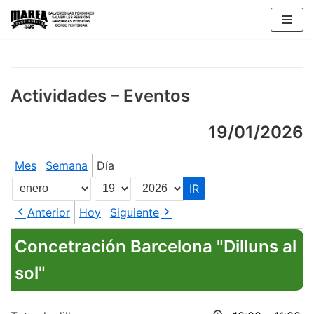
Saltar
al
contenido
Actividades – Eventos
19/01/2026
Mes
Semana
Día
Mes
Día
Año
Anterior
Hoy
Siguiente
Concetración Barcelona "Dilluns al
sol"