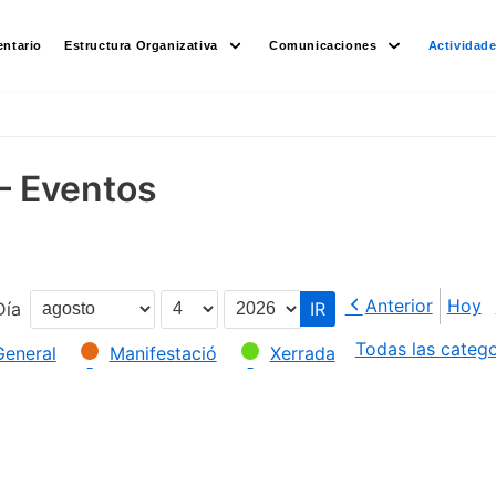
ntario
Estructura Organizativa
Comunicaciones
Actividad
– Eventos
Anterior
Hoy
Día
Mes
Día
Año
Todas las catego
General
Manifestació
Xerrada