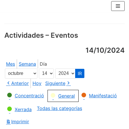
Saltar
al
contenido
Actividades – Eventos
14/10/2024
Mes
Semana
Día
Mes
Día
Año
Anterior
Hoy
Siguiente
Categorías
Concentració
Manifestació
General
Todas las categorías
Xerrada
Imprimir
Vistas