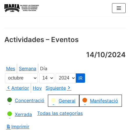
Saltar
al
contenido
Actividades – Eventos
14/10/2024
Mes
Semana
Día
Mes
Día
Año
Anterior
Hoy
Siguiente
Categorías
Concentració
General
Manifestació
Todas las categorías
Xerrada
Imprimir
Vistas