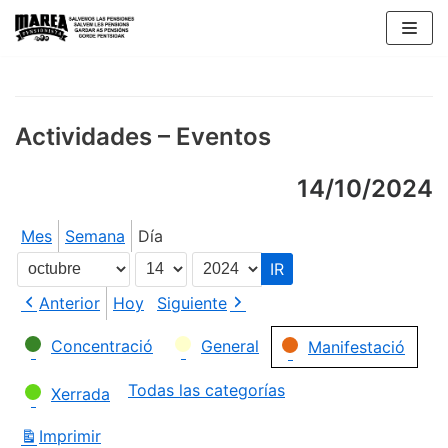
Saltar
al
contenido
Actividades – Eventos
14/10/2024
Mes
Semana
Día
Mes
Día
Año
Anterior
Hoy
Siguiente
Categorías
Concentració
General
Manifestació
Todas las categorías
Xerrada
Imprimir
Vistas