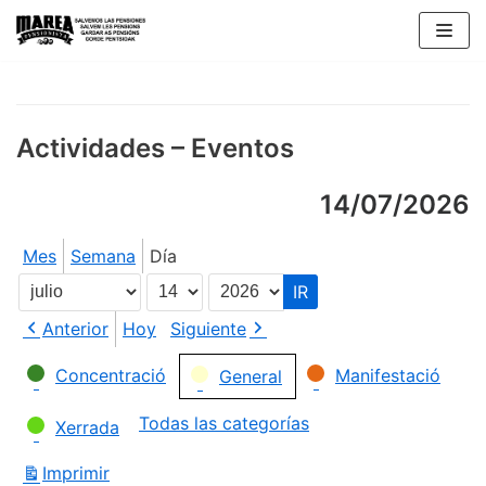
Saltar
al
contenido
Actividades – Eventos
14/07/2026
Mes
Semana
Día
Mes
Día
Año
Anterior
Hoy
Siguiente
Categorías
Concentració
Manifestació
General
Todas las categorías
Xerrada
Imprimir
Vistas