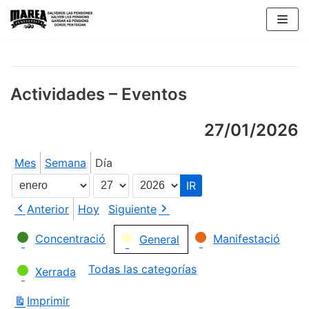
Saltar
al
contenido
Actividades – Eventos
27/01/2026
Mes
Semana
Día
Mes
Día
Año
Anterior
Hoy
Siguiente
Categorías
Concentració
Manifestació
General
Todas las categorías
Xerrada
Imprimir
Vistas