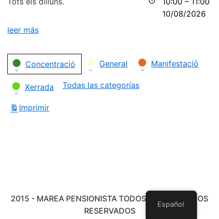
Tots els dilluns.
10:00
–
11:00
10/08/2026
leer más
Categorías
General
Manifestació
Concentració
Todas las categorías
Xerrada
Imprimir
Vistas
2015 - MAREA PENSIONISTA TODOS LOS DERECHOS
Español
RESERVADOS