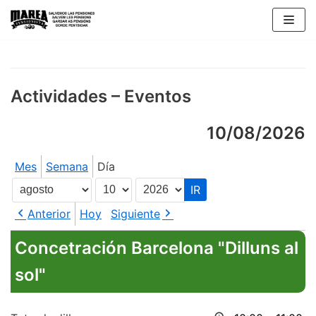
Saltar
al
contenido
Actividades – Eventos
10/08/2026
Mes
Semana
Día
Mes
Día
Año
Anterior
Hoy
Siguiente
Concetración Barcelona "Dilluns al
sol"