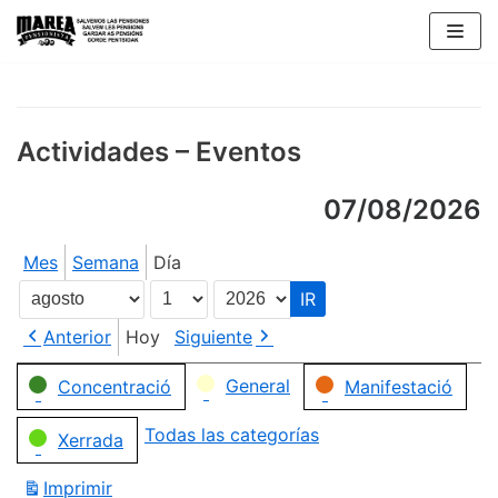
Saltar
al
contenido
Actividades – Eventos
07/08/2026
Mes
Semana
Día
Mes
Día
Año
Anterior
Hoy
Siguiente
Categorías
General
Concentració
Manifestació
Todas las categorías
Xerrada
Imprimir
Vistas