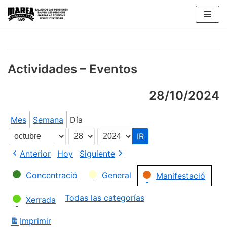
Saltar
al
contenido
Actividades – Eventos
28/10/2024
Mes
Semana
Día
Mes
Día
Año
Anterior
Hoy
Siguiente
Categorías
Concentració
General
Manifestació
Todas las categorías
Xerrada
Imprimir
Vistas