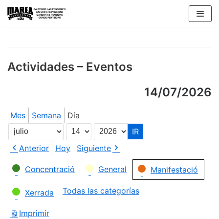
Saltar
al
contenido
Actividades – Eventos
14/07/2026
Mes
Semana
Día
Mes
Día
Año
Anterior
Hoy
Siguiente
Categorías
Concentració
General
Manifestació
Todas las categorías
Xerrada
Imprimir
Vistas