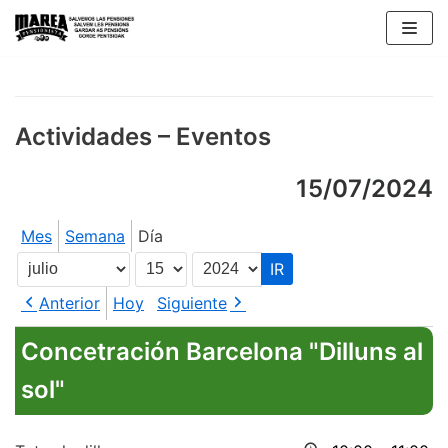
Saltar
al
contenido
Actividades – Eventos
15/07/2024
Mes
Semana
Día
Mes
Día
Año
Anterior
Hoy
Siguiente
Concetración Barcelona "Dilluns al
sol"