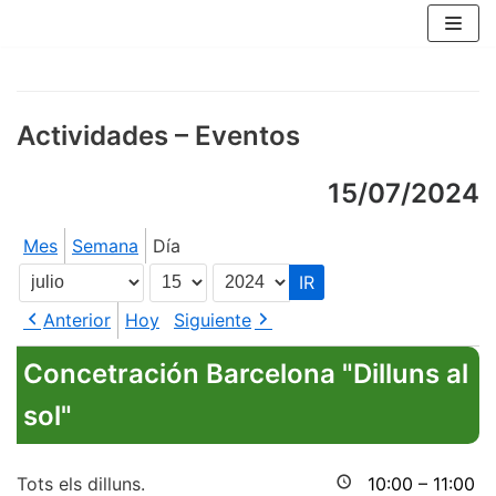
Saltar
al
contenido
Actividades – Eventos
15/07/2024
Mes
Semana
Día
Mes
Día
Año
Anterior
Hoy
Siguiente
Concetración Barcelona "Dilluns al
sol"
Tots els dilluns.
10:00
–
11:00