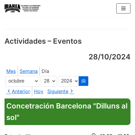
Saltar
al
contenido
Actividades – Eventos
28/10/2024
Mes
Semana
Día
Mes
Día
Año
Anterior
Hoy
Siguiente
Concetración Barcelona "Dilluns al
sol"