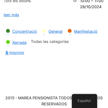
Tots els dilluns.
10:00
–
11:00
28/10/2024
leer más
Categorías
Concentració
General
Manifestació
Todas las categorías
Xerrada
Imprimir
Vistas
2015 - MAREA PENSIONISTA TODOS LOS DERECHOS
Español
RESERVADOS