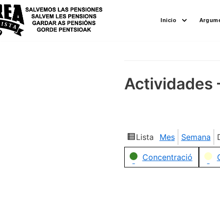
Saltar
Inicio
Argume
al
contenido
Actividades 
Lista
Mes
Semana
Ver
como
Categorías
Concentració