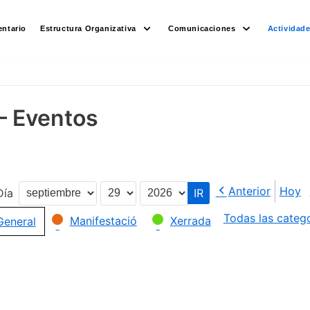
ntario
Estructura Organizativa
Comunicaciones
Actividad
– Eventos
Anterior
Hoy
Día
Mes
Día
Año
Todas las categ
Manifestació
Xerrada
General