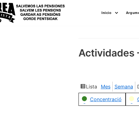
Saltar
Inicio
Argume
al
contenido
Actividades 
Lista
Mes
Semana
Ver
como
Categorías
Concentració