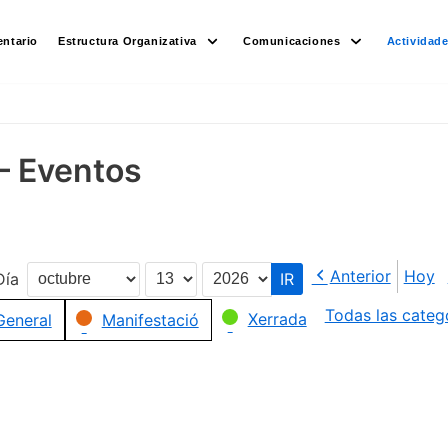
ntario
Estructura Organizativa
Comunicaciones
Actividad
– Eventos
Anterior
Hoy
Día
Mes
Día
Año
Todas las categ
Xerrada
General
Manifestació