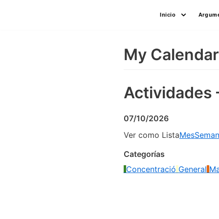
Saltar
Inicio
Argume
al
contenido
My Calendar
Actividades 
07/10/2026
Ver como
Lista
Mes
Seman
Categorías
Concentració
General
Ma