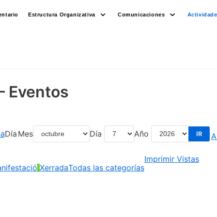
ntario
Estructura Organizativa
Comunicaciones
Actividad
– Eventos
a
Día
Mes
Día
Año
A
Imprimir
Vistas
nifestació
Xerrada
Todas las categorías