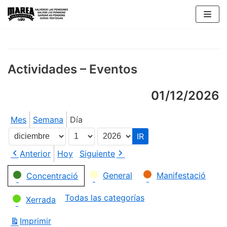
Saltar
al
contenido
Actividades – Eventos
01/12/2026
Mes
Semana
Día
Mes
Día
Año
Anterior
Hoy
Siguiente
Categorías
General
Manifestació
Concentració
Todas las categorías
Xerrada
Imprimir
Vistas