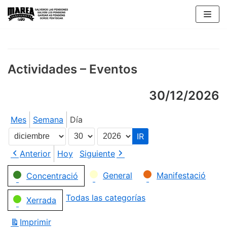
Saltar
al
contenido
Actividades – Eventos
30/12/2026
Mes
Semana
Día
Mes
Día
Año
Anterior
Hoy
Siguiente
Categorías
General
Manifestació
Concentració
Todas las categorías
Xerrada
Imprimir
Vistas