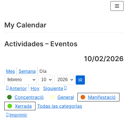
Saltar
al
contenido
My Calendar
Actividades – Eventos
10/02/2026
Mes
Semana
Día
Mes
Día
Año
Anterior
Hoy
Siguiente
Concentració
General
Manifestació
Categorías
Xerrada
Todas las categorías
Imprimir
Vistas