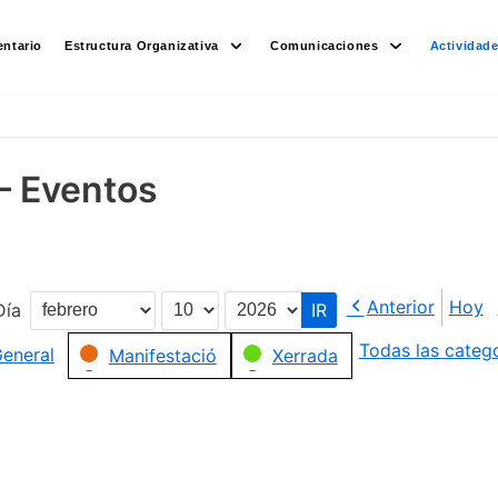
ntario
Estructura Organizativa
Comunicaciones
Actividad
– Eventos
Anterior
Hoy
Día
Mes
Día
Año
Todas las categ
eneral
Manifestació
Xerrada