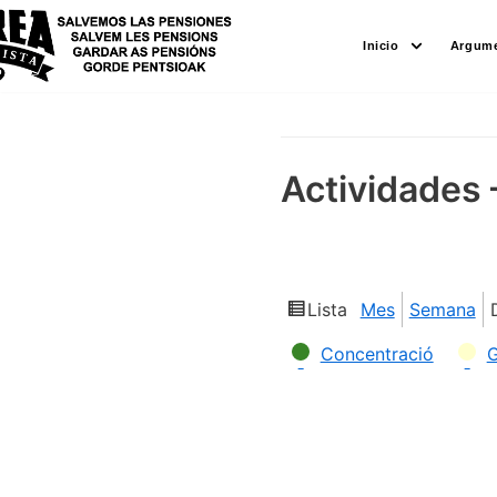
Saltar
Inicio
Argume
al
contenido
Actividades 
Lista
Mes
Semana
Ver
como
Categorías
Concentració
G