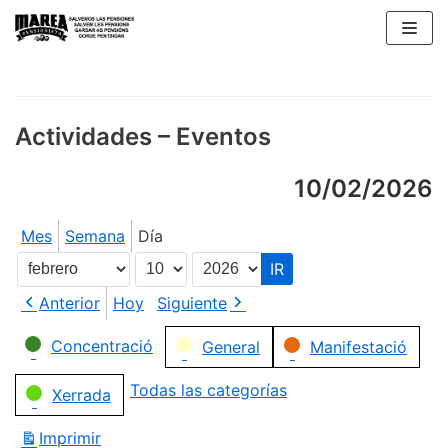
Saltar
al
contenido
Actividades – Eventos
10/02/2026
Mes
Semana
Día
Mes
Día
Año
Anterior
Hoy
Siguiente
Categorías
Concentració
General
Manifestació
Todas las categorías
Xerrada
Imprimir
Vistas