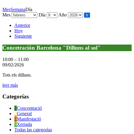
Mes
Semana
Día
Mes
Día
Año
Anterior
Hoy
Siguiente
Concetración
Concetración Barcelona "Dilluns al sol"
Barcelona
"Dilluns
10:00
–
11:00
al
09/02/2026
sol"
Tots els dilluns.
leer más
Categorías
Concentració
General
Manifestació
Xerrada
Todas las categorías