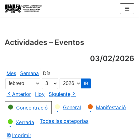
Saltar
al
contenido
Actividades – Eventos
03/02/2026
Mes
Semana
Día
Mes
Día
Año
Anterior
Hoy
Siguiente
Categorías
General
Manifestació
Concentració
Todas las categorías
Xerrada
Imprimir
Vistas